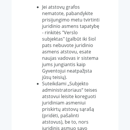
Jei atstovų grafos
nematote, pabandykite
prisijungimo metu tvirtinti
juridinio asmens tapatybę
- rinkitės "Verslo
subjektas" (galbūt iki šiol
pats nebuvote juridinio
asmens atstovu, esate
naujas vadovas ir sistema
jums jungiantis kaip
Gyventojui neatpažįsta
jūsų teisių).
Suteikdami „Subjekto
administratoriaus“ teises
atstovui leisite koreguoti
juridiniam asmeniui
priskirtų atstovų sąrašą
(pridėti, pašalinti
atstovus), be to, nors
juridinis asmuo savo