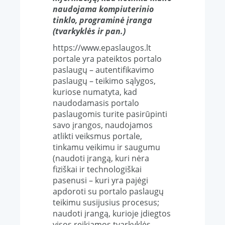
naudojama kompiuterinio
tinklo, programinė įranga
(tvarkyklės ir pan.)
https://www.epaslaugos.lt
portale yra pateiktos portalo
paslaugų – autentifikavimo
paslaugų – teikimo sąlygos,
kuriose numatyta, kad
naudodamasis portalo
paslaugomis turite pasirūpinti
savo įrangos, naudojamos
atlikti veiksmus portale,
tinkamu veikimu ir saugumu
(naudoti įrangą, kuri nėra
fiziškai ir technologiškai
pasenusi – kuri yra pajėgi
apdoroti su portalo paslaugų
teikimu susijusius procesus;
naudoti įrangą, kurioje įdiegtos
visos reikiamos tvarkyklės,