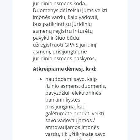
juridinio asmens kodą.
Duomenys dėl teisių Jums veikti
įmonės vardu, kaip vadovui,
bus patikrinti su Juridinių
asmenų registru ir turėtų
pavykti ir šiuo būdu
užregistruoti GPAIS juridinį
asmenį, prisijungti prie
juridinio asmens paskyros.
Atkreipiame dėmesį,
kad:
naudodami savo, kaip
fizinio asmens, duomenis,
pavyzdžiui, elektroninės
bankininkystės
prisijungimą, kad
galėtumėte pradėti veikti
savo vadovaujamos /
atstovaujamos įmonės
vardu, tik užtikrinate savo