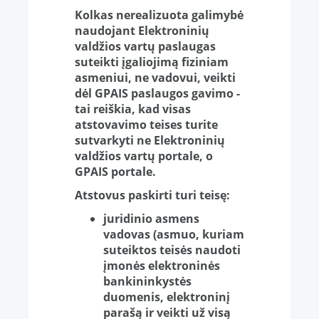
Kolkas nerealizuota galimybė
naudojant Elektroninių
valdžios vartų paslaugas
suteikti įgaliojimą fiziniam
asmeniui, ne vadovui, veikti
dėl GPAIS paslaugos gavimo -
tai reiškia, kad visas
atstovavimo teises turite
sutvarkyti ne Elektroninių
valdžios vartų portale, o
GPAIS portale.
Atstovus paskirti turi teisę:
juridinio asmens
vadovas (asmuo, kuriam
suteiktos teisės naudoti
įmonės elektroninės
bankininkystės
duomenis, elektroninį
parašą ir veikti už visą