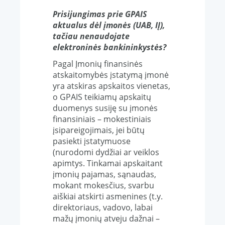
Prisijungimas prie GPAIS
aktualus dėl įmonės (UAB, IĮ),
tačiau nenaudojate
elektroninės bankininkystės?
Pagal Įmonių finansinės
atskaitomybės įstatymą įmonė
yra atskiras apskaitos vienetas,
o GPAIS teikiamų apskaitų
duomenys susiję su įmonės
finansiniais – mokestiniais
įsipareigojimais, jei būtų
pasiekti įstatymuose
(nurodomi dydžiai ar veiklos
apimtys.
Tinkamai apskaitant
įmonių pajamas, sąnaudas,
mokant mokesčius, svarbu
aiškiai atskirti asmenines (t.y.
direktoriaus, vadovo, labai
mažų įmonių atveju dažnai –