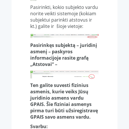
Pasirinkti, kokio subjekto vardu
norite veikti sistemoje (kokiam
subjektui parinkti atstovus ir
kt.) galite ir šioje vietoje:
Pasirinkęs subjektą – juridinį
asmenį – paskyros
informacijoje rasite grafą
„Atstovai“ –
Ten galite suvesti fizinius
asmenis, kurie veiks Jūsų
juridinio asmens vardu
GPAIS. Šie fiziniai asmenys
pirma turi būti užsiregistravę
GPAIS savo asmens vardu.
Svarbu: