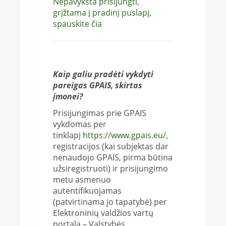
Nepavyksta prisijungti,
grįžtama į pradinį puslapį,
spauskite čia
Kaip galiu pradėti vykdyti
pareigas GPAIS, skirtas
įmonei?
Prisijungimas prie GPAIS
vykdomas per
tinklapį
https://www.gpais.eu/
,
registracijos (kai subjektas dar
nenaudojo GPAIS, pirma būtina
užsiregistruoti) ir prisijungimo
metu asmenuo
autentifikuojamas
(patvirtinama jo tapatybė) per
Elektroninių valdžios vartų
portalą – Valstybės