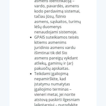
asmens identifikaciją –
vardo, pavardės, asmens
kodo perdavimą sistemai,
tačiau Jūsų, fizinio
asmens, sąskaitos, turimų
lėšų duomenys
nenaudojami sistemoje.
GPAIS suteikiamos teisės
kitiems asmenims
juridinio asmens vardu
išimtinai tik dėl šio
asmens pareigų vykdant
atliekų, gaminių ir (ar)
pakuočių apskaitas.
Teikdami įgaliojimą
nepamirškite, kad
įstatymu numatytas
įgaliojimo terminas –
vieneri metai, jei norite
atstovą paskirti ilgesniam
laikotarpiui – nurodykite