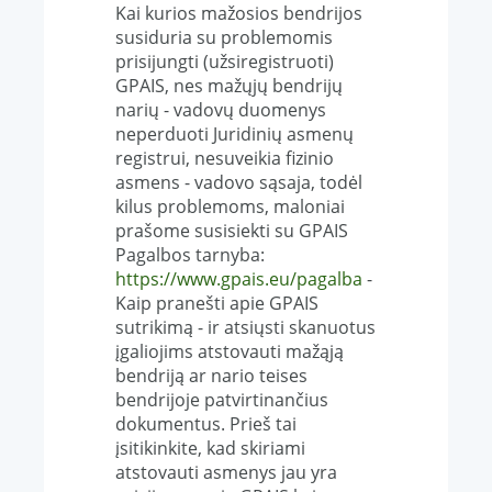
Kai kurios mažosios bendrijos
susiduria su problemomis
prisijungti (užsiregistruoti)
GPAIS, nes mažųjų bendrijų
narių - vadovų duomenys
neperduoti Juridinių asmenų
registrui, nesuveikia fizinio
asmens - vadovo sąsaja, todėl
kilus problemoms, maloniai
prašome susisiekti su GPAIS
Pagalbos tarnyba:
https://www.gpais.eu/pagalba
-
Kaip pranešti apie GPAIS
sutrikimą - ir atsiųsti skanuotus
įgaliojims atstovauti mažąją
bendriją ar nario teises
bendrijoje patvirtinančius
dokumentus. Prieš tai
įsitikinkite, kad skiriami
atstovauti asmenys jau yra