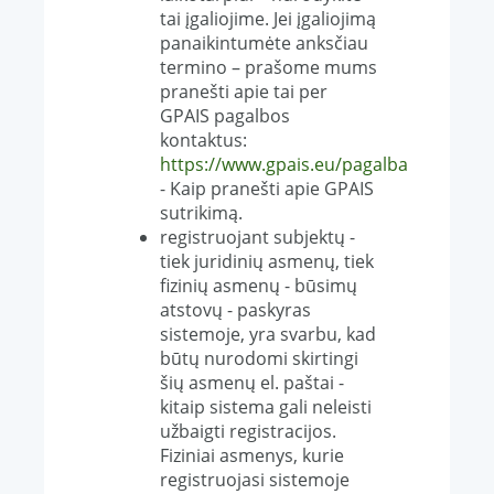
tai įgaliojime. Jei įgaliojimą
panaikintumėte anksčiau
termino – prašome mums
pranešti apie tai per
GPAIS pagalbos
kontaktus:
https://www.gpais.eu/pagalba
- Kaip pranešti apie GPAIS
sutrikimą.
registruojant subjektų -
tiek juridinių asmenų, tiek
fizinių asmenų - būsimų
atstovų - paskyras
sistemoje, yra svarbu, kad
būtų nurodomi skirtingi
šių asmenų el. paštai -
kitaip sistema gali neleisti
užbaigti registracijos.
Fiziniai asmenys, kurie
registruojasi sistemoje