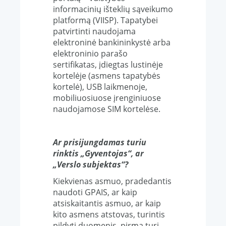
informacinių išteklių sąveikumo
platformą (VIISP). Tapatybei
patvirtinti naudojama
elektroninė bankininkystė arba
elektroninio parašo
sertifikatas
, įdiegtas lustinėje
kortelėje (asmens tapatybės
kortelė), USB laikmenoje,
mobiliuosiuose įrenginiuose
naudojamose SIM kortelėse.
Ar prisijungdamas turiu
rinktis „Gyventojas“, ar
„Verslo subjektas“?
Kiekvienas asmuo, pradedantis
naudoti GPAIS, ar kaip
atsiskaitantis asmuo, ar kaip
kito asmens atstovas, turintis
pildyti duomenis, pirma turi