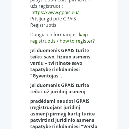
užsiregistruoti:
https://www.gpais.eu/
-
Prisijungti prie GPAIS -
Registruotis.
Daugiau informacijos:
kaip
registruotis / how to register?
Jei duomenis GPAIS turite
teikti savo, fizinio asmens,
vardu
–
tvirtinate savo
tapatybę rinkdamiesi
"Gyventojas".
Jei duomenis GPAIS turite
teikti už juridinį asmenį
:
pradėdami naudoti GPAIS
(registruojant juridinį
asmenį) pirmajį kartą turite
patvirtinti juridinio asmens
tapatybę rinkdamiesi "Verslo