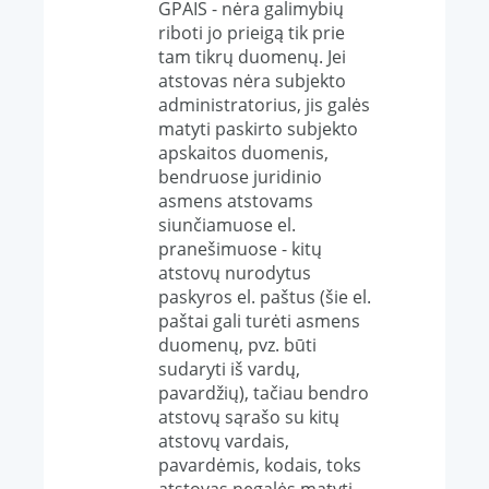
GPAIS - nėra galimybių
riboti jo prieigą tik prie
tam tikrų duomenų. Jei
atstovas nėra subjekto
administratorius, jis galės
matyti paskirto subjekto
apskaitos duomenis,
bendruose juridinio
asmens atstovams
siunčiamuose el.
pranešimuose - kitų
atstovų nurodytus
paskyros el. paštus (šie el.
paštai gali turėti asmens
duomenų, pvz. būti
sudaryti iš vardų,
pavardžių), tačiau bendro
atstovų sąrašo su kitų
atstovų vardais,
pavardėmis, kodais, toks