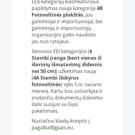
EEI) kategorijų klasifikatoriaus
papildymas nauja kategorija
4B
Fotovoltinės plokštės
. Juo
gamintojai ir importuotojai, bei
gamintojų ir importuotojų
organizacijos galės naudotis
jau nuo rytojaus.
Senosios EEI kategorijos (
4
Stambi
įranga (bent vienas iš
išorinių išmatavimų didesnis
nei 50 cm)
) užkeitimas nauja
(
4A Stambi i
šskyrus
fotovoltinės
) vyks š.m. vasario
mėnesį. Kartu bus sutvarkyta ir
įrodančių dokumentų išdavimo
dalis susijusi su šiais
pakeitimais.
Nustačius klaidų kreiptis į
pagalba@gpais.eu
.