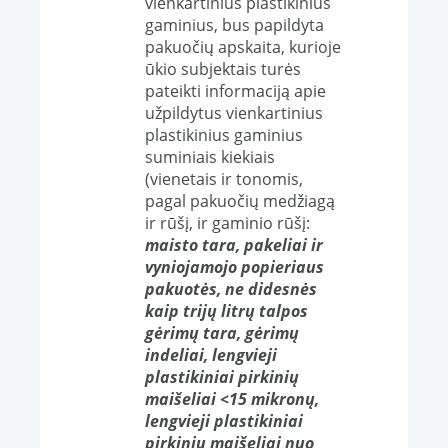
vienkartinius plastikinius
gaminius, bus papildyta
pakuočių apskaita, kurioje
ūkio subjektais turės
pateikti informaciją apie
užpildytus vienkartinius
plastikinius gaminius
suminiais kiekiais
(vienetais ir tonomis,
pagal pakuočių medžiagą
ir rūšį, ir gaminio rūšį:
maisto tara, pakeliai ir
vyniojamojo popieriaus
pakuotės, ne didesnės
kaip trijų litrų talpos
gėrimų tara, gėrimų
indeliai,
lengvieji
plastikiniai pirkinių
maišeliai
<15 mikronų,
lengvieji plastikiniai
pirkinių maišeliai nuo