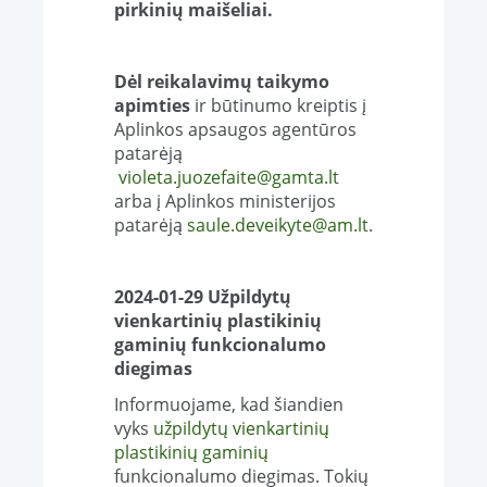
pirkinių maišeliai.
Dėl reikalavimų taikymo
apimties
ir būtinumo kreiptis į
Aplinkos apsaugos agentūros
patarėją
violeta.juozefaite@gamta.lt
arba į Aplinkos ministerijos
patarėją
saule.deveikyte@am.lt
.
2024-01-29 U
žpildytų
vienkartinių plastikinių
gaminių funkcionalumo
diegimas
Informuojame, kad šiandien
vyks
užpildytų vienkartinių
plastikinių gaminių
funkcionalumo diegimas. Tokių