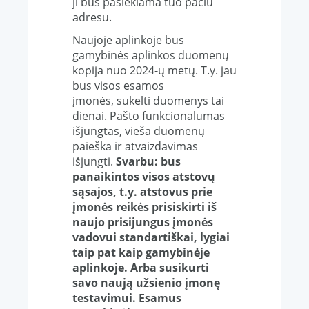
ji bus pasiekiama tuo pačiu
adresu.
Naujoje aplinkoje bus
gamybinės aplinkos duomenų
kopija nuo 2024-ų metų. T.y. jau
bus visos esamos
įmonės, sukelti duomenys tai
dienai. Pašto funkcionalumas
išjungtas, vieša duomenų
paieška ir atvaizdavimas
išjungti.
Svarbu: bus
panaikintos visos atstovų
sąsajos, t.y. atstovus prie
įmonės reikės prisiskirti iš
naujo prisijungus įmonės
vadovui standartiškai, lygiai
taip pat kaip gamybinėje
aplinkoje. Arba susikurti
savo naują užsienio įmonę
testavimui. Esamus