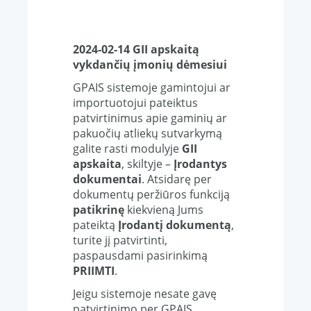
2024-02-14 GII apskaitą
vykdančių įmonių dėmesiui
GPAIS sistemoje gamintojui ar
importuotojui pateiktus
patvirtinimus apie gaminių ar
pakuočių atliekų sutvarkymą
galite rasti modulyje
GII
apskaita
, skiltyje –
Įrodantys
dokumentai
. Atsidarę per
dokumentų peržiūros funkciją
patikrinę
kiekvieną Jums
pateiktą
Įrodantį dokumentą
,
turite jį patvirtinti,
paspausdami pasirinkimą
PRIIMTI
.
Jeigu sistemoje nesate gavę
patvirtinimo per GPAIS,