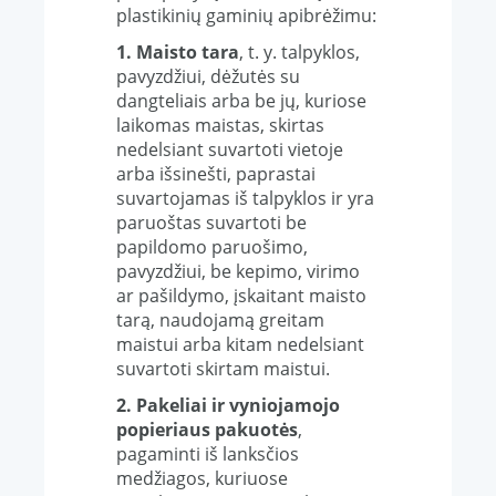
plastikinių gaminių apibrėžimu:
1. Maisto tara
, t. y. talpyklos,
pavyzdžiui, dėžutės su
dangteliais arba be jų, kuriose
laikomas maistas, skirtas
nedelsiant suvartoti vietoje
arba išsinešti, paprastai
suvartojamas iš talpyklos ir yra
paruoštas suvartoti be
papildomo paruošimo,
pavyzdžiui, be kepimo, virimo
ar pašildymo, įskaitant maisto
tarą, naudojamą greitam
maistui arba kitam nedelsiant
suvartoti skirtam maistui.
2. Pakeliai ir vyniojamojo
popieriaus pakuotės
,
pagaminti iš lanksčios
medžiagos, kuriuose