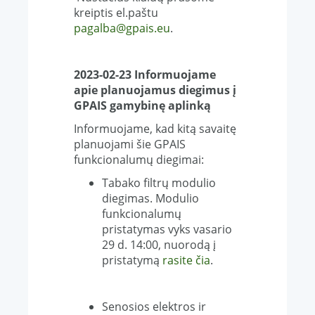
kreiptis el.paštu
pagalba@gpais.eu
.
2023-02-23 Informuojame
apie planuojamus diegimus į
GPAIS gamybinę aplinką
Informuojame, kad kitą savaitę
planuojami šie GPAIS
funkcionalumų diegimai:
Tabako filtrų modulio
diegimas. Modulio
funkcionalumų
pristatymas vyks vasario
29 d. 14:00, nuorodą į
pristatymą
rasite čia
.
Senosios elektros ir