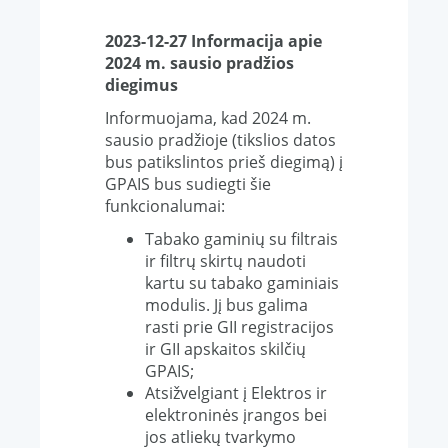
2023-12-27 Informacija
apie
2024 m.
sausio pradžios
diegimus
Informuojama, kad 2024 m.
sausio pradžioje (tikslios datos
bus patikslintos prieš diegimą) į
GPAIS bus sudiegti šie
funkcionalumai:
Tabako gaminių su filtrais
ir filtrų skirtų naudoti
kartu su tabako gaminiais
modulis. Jį bus galima
rasti prie GII registracijos
ir GII apskaitos skilčių
GPAIS;
Atsižvelgiant į Elektros ir
elektroninės įrangos bei
jos atliekų tvarkymo