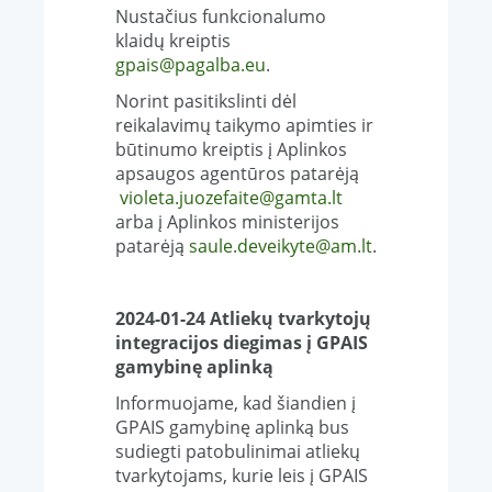
Nustačius funkcionalumo
klaidų kreiptis
gpais@pagalba.eu
.
Norint pasitikslinti dėl
reikalavimų taikymo apimties ir
būtinumo kreiptis į Aplinkos
apsaugos agentūros patarėją
violeta.juozefaite@gamta.lt
arba į Aplinkos ministerijos
patarėją
saule.deveikyte@am.lt
.
2024-01-24
Atliekų tvarkytojų
integracijos diegimas į GPAIS
gamybinę aplinką
Informuojame, kad šiandien į
GPAIS gamybinę aplinką bus
sudiegti patobulinimai atliekų
tvarkytojams, kurie leis į GPAIS