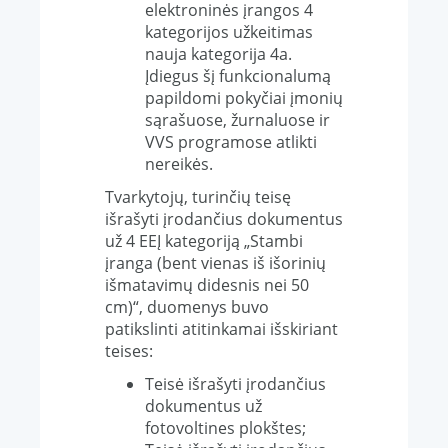
elektroninės įrangos 4
kategorijos užkeitimas
nauja kategorija 4a.
Įdiegus šį funkcionalumą
papildomi pokyčiai įmonių
sąrašuose, žurnaluose ir
VVS programose atlikti
nereikės.
Tvarkytojų, turinčių teisę
išrašyti įrodančius dokumentus
už 4 EEĮ kategoriją „Stambi
įranga (bent vienas iš išorinių
išmatavimų didesnis nei 50
cm)“, duomenys buvo
patikslinti atitinkamai išskiriant
teises:
Teisė išrašyti įrodančius
dokumentus už
fotovoltines plokštes;