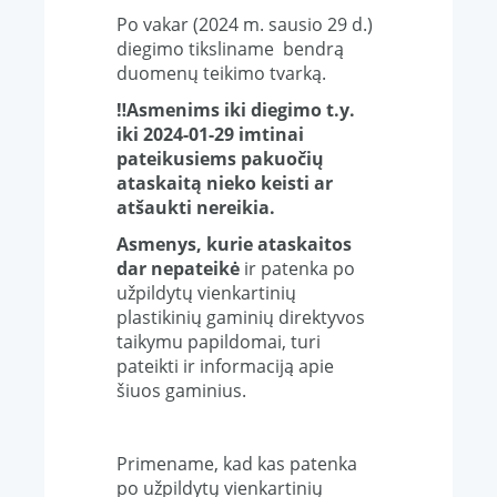
Po vakar (2024 m. sausio 29 d.)
diegimo tiksliname bendrą
duomenų teikimo tvarką.
‼️Asmenims iki diegimo t.y.
iki 2024-01-29 imtinai
pateikusiems pakuočių
ataskaitą nieko keisti ar
atšaukti nereikia.
Asmenys, kurie ataskaitos
dar nepateikė
ir patenka po
užpildytų vienkartinių
plastikinių gaminių direktyvos
taikymu papildomai, turi
pateikti ir informaciją apie
šiuos gaminius.
Primename, kad kas patenka
po užpildytų vienkartinių