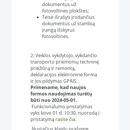
dokumentus už
fotovoltines plokštes;
Teisė išrašyti įrodančius
dokumentus už stambią
įrangą išskyrus
fotovoltines.
2. Veiklos vykdytojo, vykdančio
transporto priemonių techninę
priežiūrą ir remontą,
deklaracijos elektroninė forma
ir jos pildymas GPAIS.
Primename, kad naujos
formos naudojimas turėtų
būti nuo
2024-05-01.
Funkcionalumo pristatymas
vyks kovo 01 d. 10:30, nuorodą į
pristatymą
rasite čia
.
Nustačius klaidų prašome