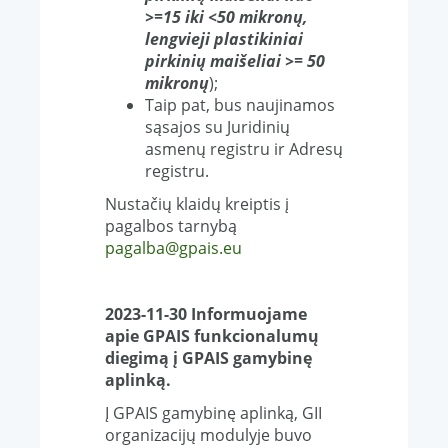
>=15 iki <50 mikronų,
lengvieji plastikiniai
pirkinių maišeliai >= 50
mikronų
);
Taip pat, bus naujinamos
sąsajos su Juridinių
asmenų registru ir Adresų
registru.
Nustačių klaidų kreiptis į
pagalbos tarnybą
pagalba@gpais.eu
2023-11-30 Informuojame
apie GPAIS funkcionalumų
diegimą į GPAIS gamybinę
aplinką.
Į GPAIS gamybinę aplinką, GII
organizacijų modulyje buvo