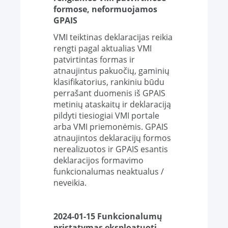
formose, neformuojamos
GPAIS
VMI teiktinas deklaracijas reikia
rengti pagal aktualias VMI
patvirtintas formas ir
atnaujintus pakuočių, gaminių
klasifikatorius, rankiniu būdu
perrašant duomenis iš GPAIS
metinių ataskaitų ir deklaraciją
pildyti tiesiogiai VMI portale
arba VMI priemonėmis. GPAIS
atnaujintos deklaracijų formos
nerealizuotos ir GPAIS esantis
deklaracijos formavimo
funkcionalumas neaktualus /
neveikia.
2024-01-15 Funkcionalum
ų
pristatymas eksploatuoti