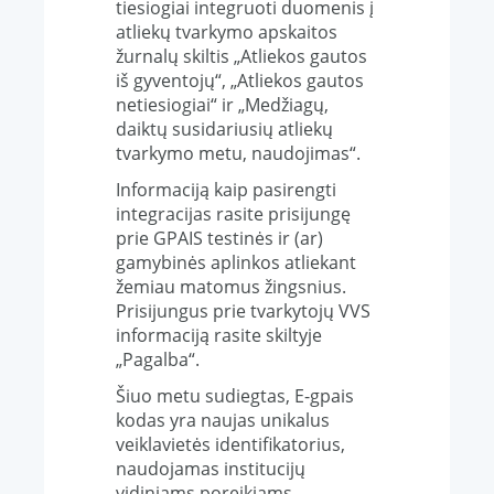
tiesiogiai integruoti duomenis į
atliekų tvarkymo apskaitos
žurnalų skiltis „Atliekos gautos
iš gyventojų“, „Atliekos gautos
netiesiogiai“ ir „
Medžiagų,
daiktų susidariusių
atliekų
tvarkymo metu,
naudojimas
“.
Informaciją kaip pasirengti
integracijas rasite prisijungę
prie GPAIS testinės ir (ar)
gamybinės aplinkos atliekant
žemiau matomus žingsnius.
Prisijungus prie tvarkytojų VVS
informaciją rasite skiltyje
„Pagalba“.
Šiuo metu sudiegtas, E-gpais
kodas yra naujas unikalus
veiklavietės identifikatorius,
naudojamas institucijų
vidiniams poreikiams.