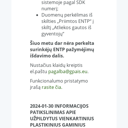
sistemoje pagal SDK
numerį;
Duomenų perkėlimas iš
skilties „Priimtos ENTP“ į
skiltį „Atliekos gautos iš
gyventojų“
Šiuo metu dar nėra perkelta
surinkėjų ENTP pažymėjimų
išdavimo dalis.
Nustačius klaidų kreiptis
el.paštu
pagalba@gpais.eu
.
Funkcionalumo pristatymo
įrašą
rasite čia.
2024-01-30 INFORMACIJOS
PATIKSLINIMAS APIE
UŽPILDYTUS VIENKARTINIUS
PLASTIKINIUS GAMINIUS