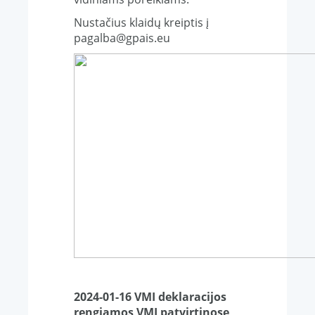
Nustačius klaidų kreiptis į
pagalba@gpais.eu
2024-01-16 VMI deklaracijos
rengiamos VMI patvirtinose