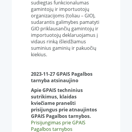
sudiegtas funkcionalumas
gamintojų ir importuotojų
organizacijoms (toliau – GIO),
sudarantis galimybes pamatyti
GIO priklausančių gamintojų ir
importuotojų deklaruojamus į
vidaus rinką išleidžiamus
suminius gaminių ir pakuočių
kiekius.
2023-11-27 GPAIS Pagalbos
tarnyba atsinaujino
Apie GPAIS techninius
sutrikimus, klaidas
kviečiame pranešti
prisijungus prie atnaujintos
GPAIS Pagalbos tarnybos.
Prisijungimas prie GPAIS
Pagalbos tarnybos