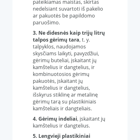
pateikiamas maistas, skirtas
nedelsiant suvartoti iš pakelio
ar pakuotės be papildomo
paruošimo.
3. Ne didesnės kaip trijų litrų
talpos gėrimų tara
, t. y.
talpyklos, naudojamos
skysčiams laikyti, pavyzdžiui,
gėrimų buteliai, įskaitant jų
kamštelius ir dangtelius, ir
kombinuotosios gėrimų
pakuotės, įskaitant jų
kamštelius ir dangtelius,
išskyrus stiklinę ar metalinę
gėrimų tarą su plastikiniais
kamšteliais ir dangteliais.
4. Gėrimų indeliai
, įskaitant jų
kamštelius ir dangtelius.
5. Lengvieji plastikiniai