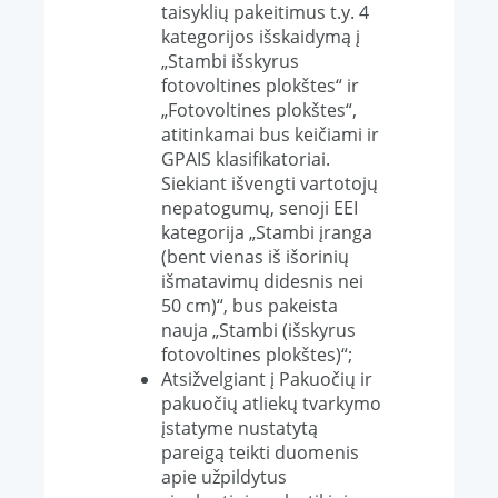
taisyklių pakeitimus t.y. 4
kategorijos išskaidymą į
„Stambi išskyrus
fotovoltines plokštes“ ir
„Fotovoltines plokštes“,
atitinkamai bus keičiami ir
GPAIS klasifikatoriai.
Siekiant išvengti vartotojų
nepatogumų, senoji EEI
kategorija „Stambi įranga
(bent vienas iš išorinių
išmatavimų didesnis nei
50 cm)“, bus pakeista
nauja „Stambi (išskyrus
fotovoltines plokštes)“;
Atsižvelgiant į Pakuočių ir
pakuočių atliekų tvarkymo
įstatyme nustatytą
pareigą teikti duomenis
apie užpildytus