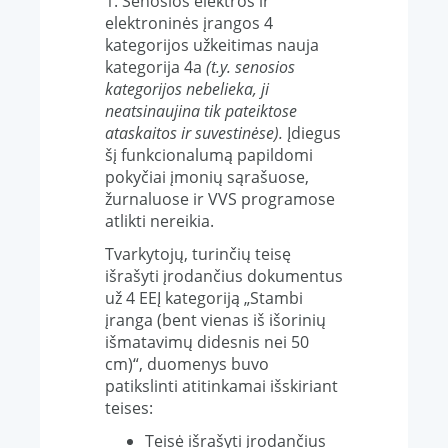
1. Senosios elektros ir
elektroninės įrangos 4
kategorijos užkeitimas nauja
kategorija 4a
(t.y. senosios
kategorijos nebelieka, ji
neatsinaujina tik pateiktose
ataskaitos ir suvestinėse).
Įdiegus
šį funkcionalumą papildomi
pokyčiai įmonių sąrašuose,
žurnaluose ir VVS programose
atlikti nereikia.
Tvarkytojų, turinčių teisę
išrašyti įrodančius dokumentus
už 4 EEĮ kategoriją „Stambi
įranga (bent vienas iš išorinių
išmatavimų didesnis nei 50
cm)“, duomenys buvo
patikslinti atitinkamai išskiriant
teises:
Teisė išrašyti įrodančius