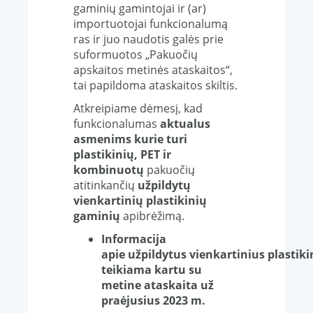
gaminių gamintojai ir (ar)
importuotojai funkcionalumą
ras ir juo naudotis galės prie
suformuotos „Pakuočių
apskaitos metinės ataskaitos“,
tai papildoma ataskaitos skiltis.
Atkreipiame dėmesį, kad
funkcionalumas
aktualus
asmenims kurie turi
plastikinių, PET ir
kombinuotų
pakuočių
atitinkančių
užpildytų
vienkartinių plastikinių
gaminių
apibrėžimą.
Informacija
apie užpildytus vienkartinius plastik
teikiama kartu su
metine ataskaita už
praėjusius 2023 m.