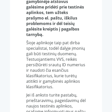
gamybinėje atstovus
galėsime pridėti prie testinės
aplinkos, tem užteks
prašymo el. paštu, iškilus
problemoms ir dėl teisių
galėsite kreiptis į pagalbos
tarnybą.
Šioje aplinkoje taip pat dirba
specialistai, todėl dalyje įmonių
gali būti testinių duomenų.
Testuojantiems VVS, reikės
persižiūrėti srautų ID numerius
ir naudoti čia esančius
klasifikatorius, kurie turėtų
atitikti ir gamybinės aplinkos
klasifikatorius.
Jei iš anksto turite pastabų,
prieštaravimų, pageidavimų dėl
naujos testinės aplinkos,
prašome informuoti mus paštu