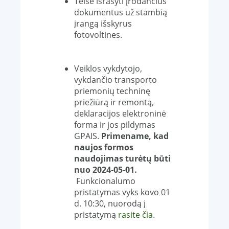
Teisė išrašyti įrodančius
dokumentus už stambią
įrangą išskyrus
fotovoltines.
Veiklos vykdytojo,
vykdančio transporto
priemonių techninę
priežiūrą ir remontą,
deklaracijos elektroninė
forma ir jos pildymas
GPAIS.
Primename, kad
naujos formos
naudojimas turėtų būti
nuo
2024-05-01.
Funkcionalumo
pristatymas vyks kovo 01
d. 10:30, nuorodą į
pristatymą
rasite čia
.