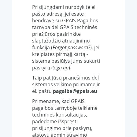
Prisijungdami nurodykite el.
pašto adresą: jei esate
bendravę su GPAIS Pagalbos
tarnyba dėl GPAIS techninės
priežiūros pasirinkite
slaptažodžio atnaujinimo
funkciją (
Forgot password?
), jei
kreipiatės pirmąjį kartą -
sistema pasiūlys Jums sukurti
paskyrą (
Sign up
)
Taip pat Jūsų pranešimus dėl
sistemos veikimo priimame ir
el. paštu
pagalba@gpais.eu
Primename, kad GPAIS
pagalbos tarnyboje teikiame
technines konsultacijas,
padedame išspręsti
prisijungimo prie paskyrų,
atstovų administravimo